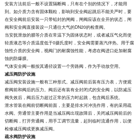
安装方法前后一般不设置隔断阀，只有在个别的情况下，才能用
到。如介质力含有固体颗粒，影响到安全阀起跳后不能关严时，要
在安全阀前后安装一只带铅封的闸阀，闸阀应该在全开的状态，闸
阀和安全阀直接装设一只通往大气的DN20的检查阀。
当安抚泄放的腊等介质在常温下为固体状态时，或者减压气化而使
轻质液态等介质温度低于0摄氏度时，安全阀需要蒸汽伴热。用于腐
蚀性介质的安全阀，视阀门的耐腐蚀性能，考虑在阀进口处加耐腐
蚀的防爆膜。
气体安全阀一般按其通径设置一个旁路阀，作为手动放空用。
减压阀防护设施
减压阀安装设施一般有三种形式。减压阀前后装有压力表，方便观
察阀前和阀后的压力。阀后还有装有全封闭式的安全阀，以防减压
阀失效后，阀后压力超过正常的压力时起跳，包含阀后系统。
泄水管装在阀前切断阀前面，主要是排水河冲洗作用，有的采用疏
水阀。旁通管主要作用是当减压阀出现故障后，关闭减压阀前后的
切断阀，打开旁通阀，用手工调节流量，起到临时流通作用，以便
检修减压阀或更换减压阀。
疏水阀防护设施