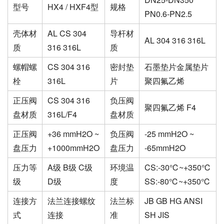
型号
HX4 / HXF4型
规格
PN0.6-PN2.5
壳体材
AL CS 304
导杆材
AL 304 316 316L
质
316 316L
质
螺帽螺
CS 304 316
密封垫
石墨垫片金属垫片
栓
316L
片
聚四氟乙烯
正压阀
CS 304 316
负压阀
聚四氟乙烯 F4
盘材质
316L/F4
盘材质
正压阀
+36 mmH2O ~
负压阀
-25 mmH2O ~
盘压力
+1000mmH2O
盘压力
-65mmH2O
压力等
A级 B级 C级
环境温
CS:-30℃~+350℃
级
D级
度
SS:-80℃~+350℃
连接方
法兰连接螺纹
法兰标
JB GB HG ANSI
式
连接
准
SH JIS