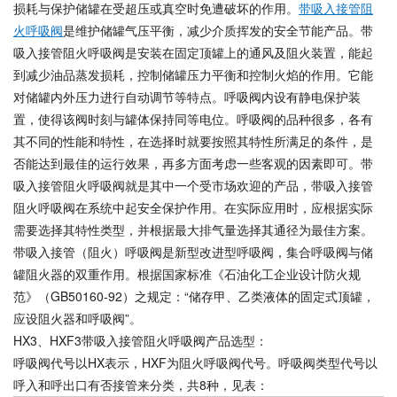
损耗与保护储罐在受超压或真空时免遭破坏的作用。
带吸入接管阻
火呼吸阀
是维护储罐气压平衡，减少介质挥发的安全节能产品。带
吸入接管阻火呼吸阀是安装在固定顶罐上的通风及阻火装置，能起
到减少油品蒸发损耗，控制储罐压力平衡和控制火焰的作用。它能
对储罐内外压力进行自动调节等特点。呼吸阀内设有静电保护装
置，使得该阀时刻与罐体保持同等电位。呼吸阀的品种很多，各有
其不同的性能和特性，在选择时就要按照其特性所满足的条件，是
否能达到最佳的运行效果，再多方面考虑一些客观的因素即可。带
吸入接管阻火呼吸阀就是其中一个受市场欢迎的产品，带吸入接管
阻火呼吸阀在系统中起安全保护作用。在实际应用时，应根据实际
需要选择其特性类型，并根据最大排气量选择其通径为最佳方案。
带吸入接管（阻火）呼吸阀是新型改进型呼吸阀，集合呼吸阀与储
罐阻火器的双重作用。根据国家标准《石油化工企业设计防火规
范》（GB50160-92）之规定：“储存甲、乙类液体的固定式顶罐，
应设阻火器和呼吸阀”。
HX3、HXF3带吸入接管阻火呼吸阀产品选型：
呼吸阀代号以HX表示，HXF为阻火呼吸阀代号。呼吸阀类型代号以
呼入和呼出口有否接管来分类，共8种，见表：