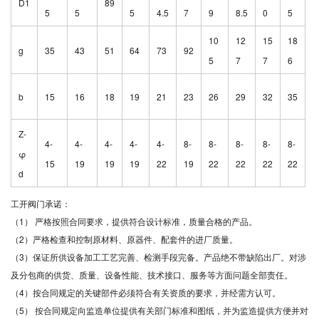
D1
89
5
5
5
4.5
7
9
8.5
0
5
10
12
15
18
g
35
43
51
64
73
92
5
7
7
6
b
15
16
18
19
21
23
26
29
32
35
Z-
4-
4-
4-
4-
4-
8-
8-
8-
8-
8-
φ
15
19
19
19
22
19
22
22
22
22
d
工开阀门承诺：
（1） 严格按照合同要求，提供符合设计标准，质量合格的产品。
（2）严格检查和控制原材料、原器件、配套件的进厂质量。
（3）保证所供设备加工工艺完善、检测手段完备。产品绝不带缺陷出厂。对涉
及分包商的供货、质量、设备性能、技术接口、服务等方面问题全部责任。
（4）按合同规定的关键部件必须符合有关资质的要求，并经需方认可。
（5） 按合同规定向监造单位提供有关部门标准和图纸，并为监造提供方便并对