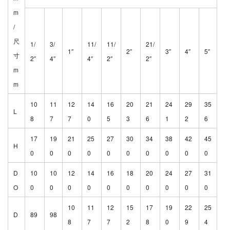
m
/
尺
1/
3/
11/
11/
21/
1″
2″
3″
4″
5″
寸
2″
4″
4″
2″
2″
m
m
10
11
12
14
16
20
21
24
29
35
L
8
7
7
0
5
3
6
1
2
6
17
19
21
2
5
27
30
34
38
42
45
H
0
0
0
0
0
0
0
0
0
0
D
10
10
12
14
16
18
20
24
27
31
O
0
0
0
0
0
0
0
0
0
0
10
11
12
15
17
19
22
25
D
89
98
8
7
7
2
8
0
9
4