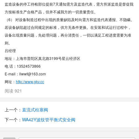
监造设备的停工待检部位提前7天通知需方及监造代表，需方所派监造是督促我
方按标准生产合格产品，但并不减我方的一切质量责任。
（6） 对设备制造过程中出现的质量缺陷及时向需方和监造代表通报、不隐瞒。
若设备缺陷超过合同规定的标准，供方无条件更换。在安装和试运行过程中，
设备出现质量问题，先处理问题，再分清责任，一切以满足工程进度需要为准
则。
吕经理
地址：上海市普陀区真北路3199号星云经济区
电 话：13524573866
E-mail：llwwf@163.com
网址：
http://www.gkv.cc
阅读 921
上一个：
直流式柱塞阀
下一个：
WA42Y波纹管平衡式安全阀