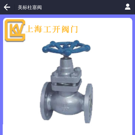
美标柱塞阀