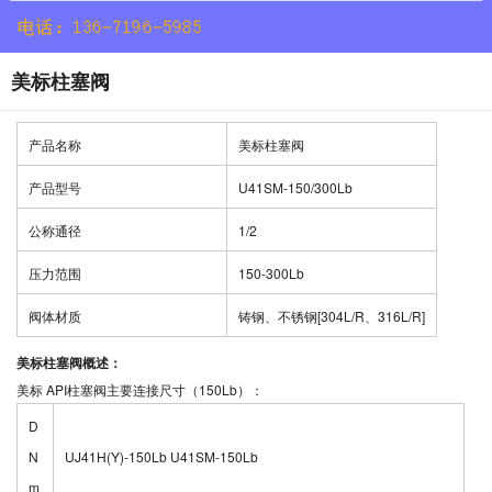
美标柱塞阀
产品名称
美标柱塞阀
产品型号
U41SM-150/300Lb
公称通径
1/2
压力范围
150-300Lb
阀体材质
铸钢、不锈钢[304L/R、316L/R]
美标柱塞阀概述：
美标 API柱塞阀主要连接尺寸（150Lb）：
D
N
UJ41H(Y)-150Lb U41SM-150Lb
m