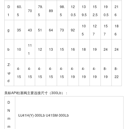
D
60.
79.
98.
12
13
15
19
21
70
89
1
5
5
5
0.5
9.5
2.5
0.5
6
10
12
15
18
g
35
43
51
64
73
92
5
7
7
6
11
b
10
12
13
15
16
18
19
24
24
1
Z-
4-
4-
4-
4-
4-
4-
4-
4-
8-
8-
φ
15
15
15
15
15
19
19
19
19
22
d
美标API柱塞阀主要连接尺寸（300Lb）：
D
N
UJ41H(Y)-300Lb U41SM-300Lb
m
m