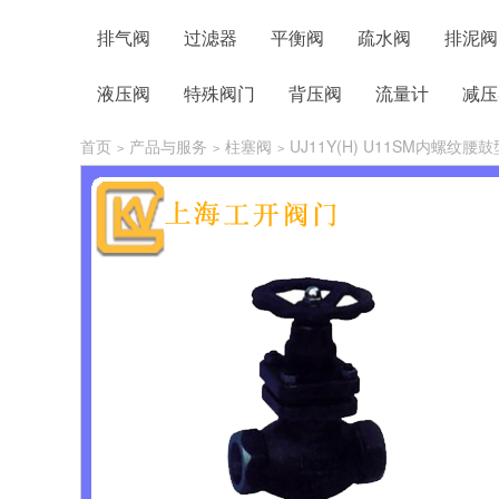
排气阀
过滤器
平衡阀
疏水阀
排泥阀
液压阀
特殊阀门
背压阀
流量计
减压
首页
产品与服务
柱塞阀
UJ11Y(H) U11SM内螺纹腰
>
>
>