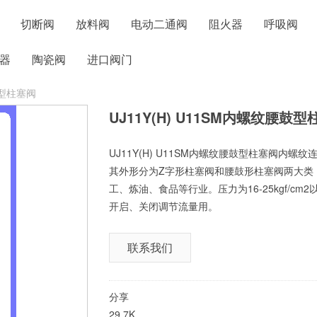
切断阀
放料阀
电动二通阀
阻火器
呼吸阀
器
陶瓷阀
进口阀门
鼓型柱塞阀
UJ11Y(H) U11SM内螺纹腰鼓
UJ11Y(H) U11SM内螺纹腰鼓型柱塞阀
其外形分为Z字形柱塞阀和腰鼓形柱塞阀两大类
工、炼油、食品等行业。压力为16-25kgf/c
开启、关闭调节流量用。
联系我们
分享
29.7K