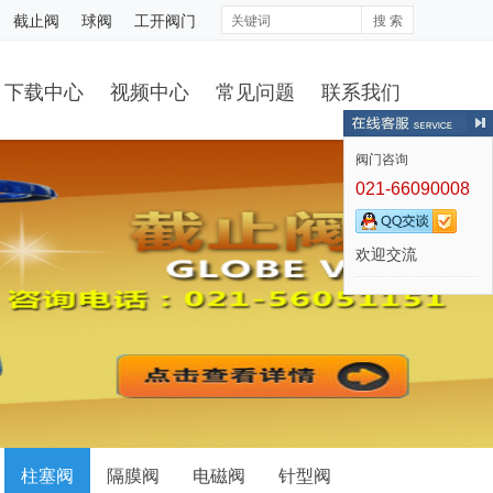
截止阀
球阀
工开阀门
搜 索
下载中心
视频中心
常见问题
联系我们
阀门咨询
021-66090008
欢迎交流
柱塞阀
隔膜阀
电磁阀
针型阀