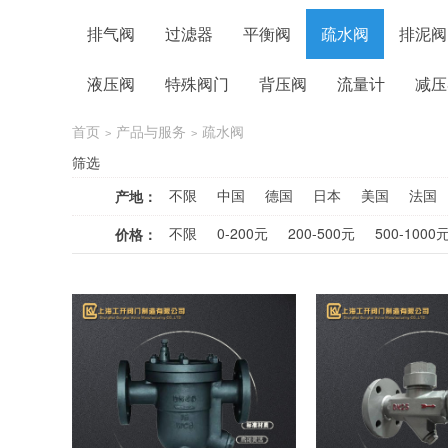
排气阀
过滤器
平衡阀
疏水阀
排泥阀
液压阀
特殊阀门
背压阀
流量计
减压
首页
产品与服务
疏水阀
>
>
筛选
不限
中国
德国
日本
美国
法国
产地：
不限
0-200元
200-500元
500-1000
价格：