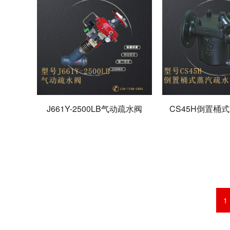
J661Y-2500LB气动疏水阀
CS45H倒置桶
1