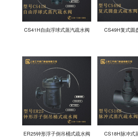
CS41H自由浮球式蒸汽疏水阀
CS49H复式
ER25钟形浮子倒吊桶式疏水阀
CS18H脉冲