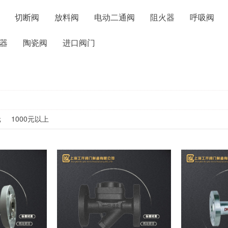
切断阀
放料阀
电动二通阀
阻火器
呼吸阀
器
陶瓷阀
进口阀门
元
1000元以上