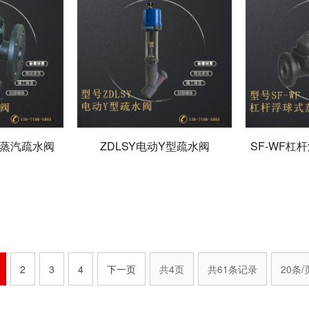
式蒸汽疏水阀
ZDLSY电动Y型疏水阀
SF-WF杠
2
3
4
下一页
共4页
共61条记录
20条/