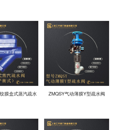
螺纹膜盒式蒸汽疏水
ZMQSY气动薄膜Y型疏水阀
阀