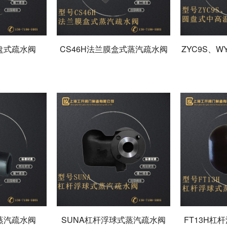
圆盘式疏水阀
CS46H法兰膜盒式蒸汽疏水阀
ZYC9S、
式蒸汽疏水阀
SUNA杠杆浮球式蒸汽疏水阀
FT13H杠