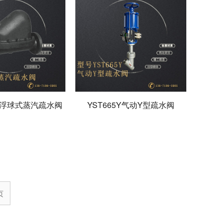
杆浮球式蒸汽疏水阀
YST665Y气动Y型疏水阀
页