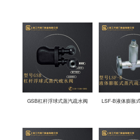
GSB杠杆浮球式蒸汽疏水阀
LSF-B液体膨