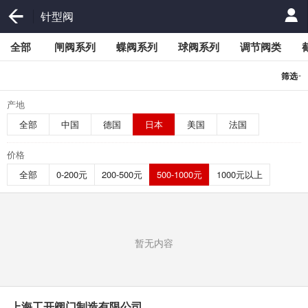
针型阀
全部
闸阀系列
蝶阀系列
球阀系列
调节阀类
-
筛选
产地
全部
中国
德国
日本
美国
法国
价格
全部
0-200元
200-500元
500-1000元
1000元以上
暂无内容
上海工开阀门制造有限公司