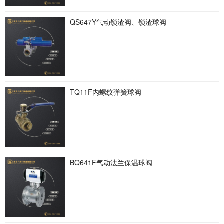
QS647Y气动锁渣阀、锁渣球阀
TQ11F内螺纹弹簧球阀
BQ641F气动法兰保温球阀